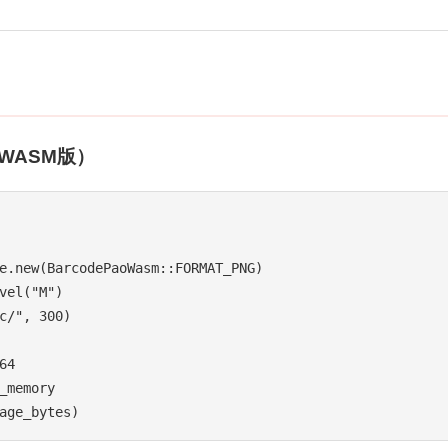
WASM版）
e.new(BarcodePaoWasm::FORMAT_PNG)

vel("M")

c/", 300)

4

_memory
