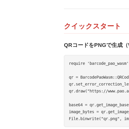
クイックスタート
QRコードをPNGで生成（
require 'barcode_pao_wasm'

qr = BarcodePaoWasm::QRCod
qr.set_error_correction_le
qr.draw("https://www.pao.a
base64 = qr.get_image_base6
image_bytes = qr.get_image