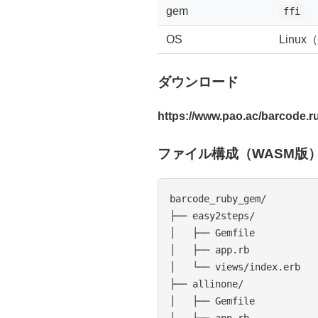
gem
ffi
OS
Linux
ダウンロード
https://www.pao.ac/barcode.
ファイル構成（WASM版
barcode_ruby_gem/

├── easy2steps/

│   ├── Gemfile

│   ├── app.rb

│   └── views/index.erb

├── allinone/

│   ├── Gemfile

│   ├── app.rb
