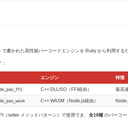
+ で書かれた高性能バーコードエンジンを Ruby から利用する
す：
名
エンジン
特徴
C++ DLL/SO（FFI経由）
最高速。
de_pao_ffi
C++ WASM（Node.js経由）
Nod
de_pao_wasm
 API（setter メソッドパターン）で使用でき、
全18種
のバーコー