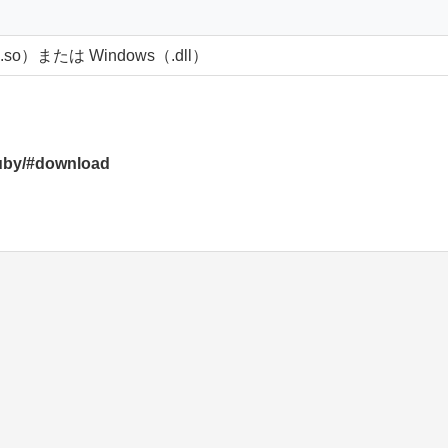
（.so）または Windows（.dll）
ruby/#download
）