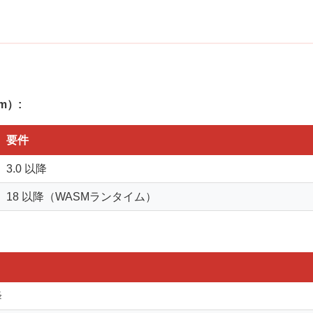
m）:
要件
3.0 以降
18 以降（WASMランタイム）
降