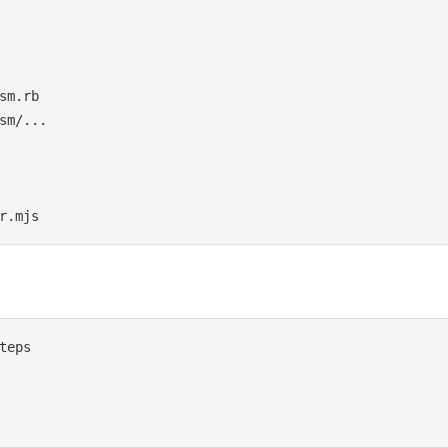
sm.rb

sm/...

teps
