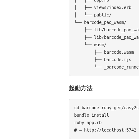
│   ├── views/index.erb

│   └── public/

└── barcode_pao_wasm/

    ├── lib/barcode_pao_wa
    ├── lib/barcode_pao_wa
    └── wasm/

        ├── barcode.wasm

        ├── barcode.mjs

起動方法
cd barcode_ruby_gem/easy2s
bundle install

ruby app.rb
